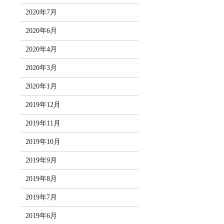
2020年7月
2020年6月
2020年4月
2020年3月
2020年1月
2019年12月
2019年11月
2019年10月
2019年9月
2019年8月
2019年7月
2019年6月