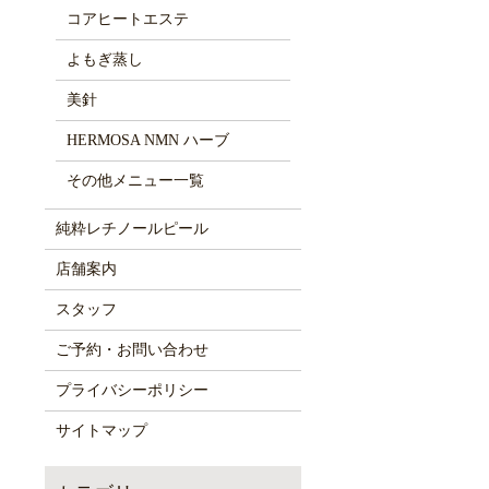
コアヒートエステ
よもぎ蒸し
美針
HERMOSA NMN ハーブ
その他メニュー一覧
純粋レチノールピール
店舗案内
スタッフ
ご予約・お問い合わせ
プライバシーポリシー
サイトマップ