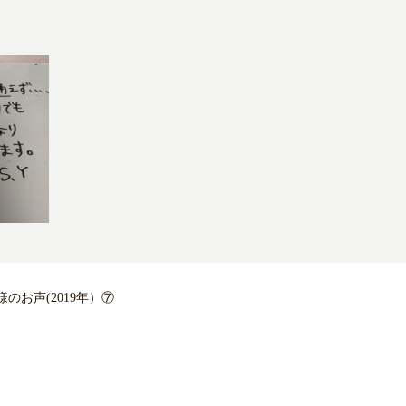
のお声(2019年）⑦