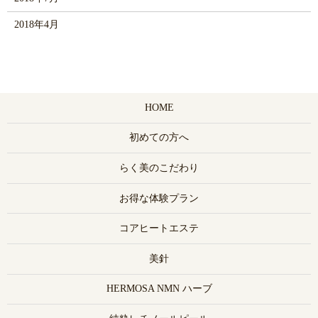
2018年4月
HOME
初めての方へ
らく美のこだわり
お得な体験プラン
コアヒートエステ
美針
HERMOSA NMN ハーブ