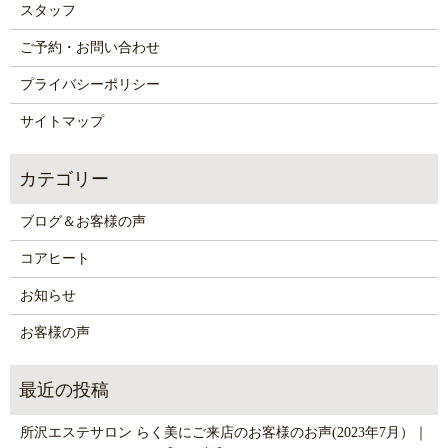
スタッフ
ご予約・お問い合わせ
プライバシーポリシー
サイトマップ
ブログ＆お客様の声
コアヒート
お知らせ
お客様の声
所沢エステサロン らく美にご来店のお客様のお声(2023年7月）｜