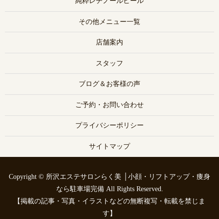
純粋レチノールピール
その他メニュー一覧
店舗案内
スタッフ
ブログ＆お客様の声
ご予約・お問い合わせ
プライバシーポリシー
サイトマップ
Copyright © 所沢エステサロンらく美 │小顔・リフトアップ・痩身
なら駐車場完備 All Rights Reserved.
【掲載の記事・写真・イラストなどの無断複写・転載を禁じま
す】