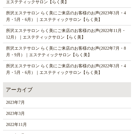
エステティックサロン【らく美】
所沢エステサロン らく美にご来店のお客様のお声(2023年3月・4
月・5月・6月）｜エステティックサロン【らく美】
所沢エステサロン らく美にご来店のお客様のお声(2022年11月・
12月）｜エステティックサロン【らく美】
所沢エステサロン らく美にご来店のお客様のお声(2022年7月・8
月・9月）｜エステティックサロン【らく美】
所沢エステサロン らく美にご来店のお客様のお声(2022年3月・4
月・5月・6月）｜エステティックサロン【らく美】
2023年7月
2023年3月
2022年11月