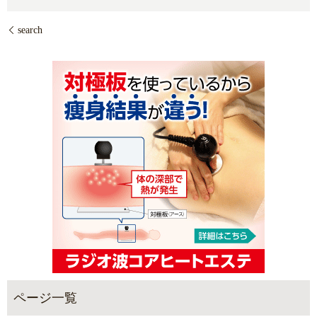
search