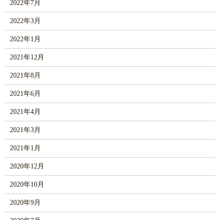
2022年7月
2022年3月
2022年1月
2021年12月
2021年8月
2021年6月
2021年4月
2021年3月
2021年1月
2020年12月
2020年10月
2020年9月