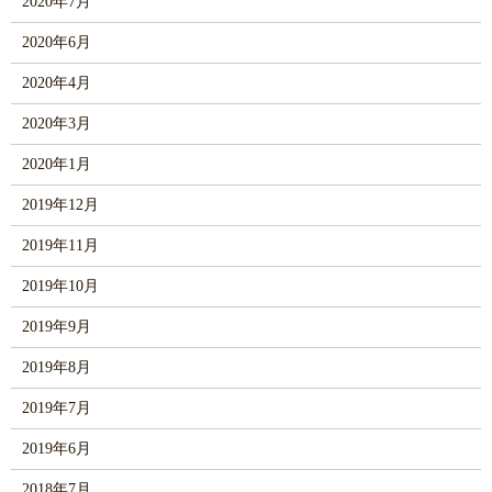
2020年7月
2020年6月
2020年4月
2020年3月
2020年1月
2019年12月
2019年11月
2019年10月
2019年9月
2019年8月
2019年7月
2019年6月
2018年7月