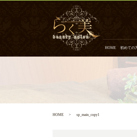
HOME
初めての
HOME
sp_main_copy1