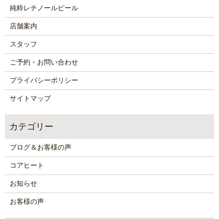
純粋レチノールピール
店舗案内
スタッフ
ご予約・お問い合わせ
プライバシーポリシー
サイトマップ
ブログ＆お客様の声
コアヒート
お知らせ
お客様の声