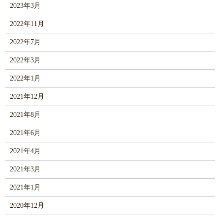
2023年3月
2022年11月
2022年7月
2022年3月
2022年1月
2021年12月
2021年8月
2021年6月
2021年4月
2021年3月
2021年1月
2020年12月